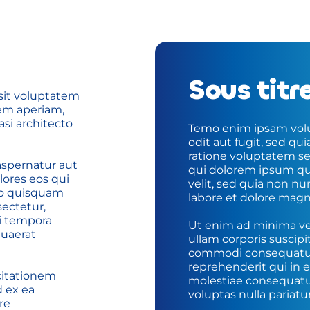
Sous titr
sit voluptatem 
m aperiam, 
si architecto 
Temo enim ipsam volup
odit aut fugit, sed q
ratione voluptatem se
spernatur aut 
qui dolorem ipsum quia
ores eos qui 
velit, sed quia non n
o quisquam 
labore et dolore mag
ectetur, 
i tempora 
Ut enim ad minima ve
uaerat 
ullam corporis suscipit
commodi consequatur?
reprehenderit qui in e
itationem 
molestiae consequatur
 ex ea 
voluptas nulla pariatu
e 