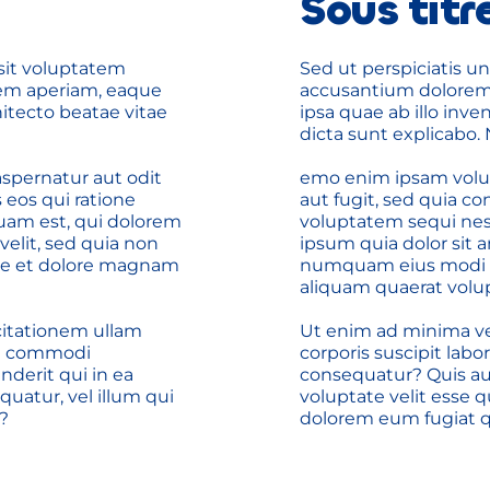
Sous titr
sit voluptatem 
Sed ut perspiciatis un
m aperiam, eaque 
accusantium dolorem
hitecto beatae vitae 
ipsa quae ab illo inven
dicta sunt explicabo.
pernatur aut odit 
emo enim ipsam volupt
eos qui ratione 
aut fugit, sed quia c
am est, qui dolorem 
voluptatem sequi nes
velit, sed quia non 
ipsum quia dolor sit a
e et dolore magnam 
numquam eius modi t
aliquam quaerat volu
itationem ullam 
Ut enim ad minima ve
ea commodi 
corporis suscipit labo
erit qui in ea 
consequatur? Quis aut
uatur, vel illum qui 
voluptate velit esse q
?
dolorem eum fugiat qu