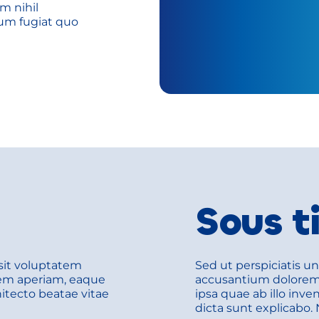
 nihil 
um fugiat quo 
Sous t
sit voluptatem 
Sed ut perspiciatis un
m aperiam, eaque 
accusantium dolorem
hitecto beatae vitae 
ipsa quae ab illo inven
dicta sunt explicabo.