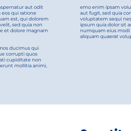
pernatur aut odit 
emo enim ipsam volupt
eos qui ratione 
aut fugit, sed quia c
am est, qui dolorem 
voluptatem sequi nes
velit, sed quia non 
ipsum quia dolor sit a
e et dolore magnam 
numquam eius modi t
aliquam quaerat volu
imos ducimus qui 
e corrupti quos 
ti cupiditate non 
erunt mollitia animi, 