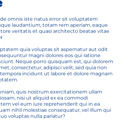
e
de omnis iste natus error sit voluptatem 
que laudantium, totam rem aperiam, eaque 
tore veritatis et quasi architecto beatae vitae 
 N
atem quia voluptas sit aspernatur aut odit 
onsequuntur magni dolores eos qui ratione 
ciunt. Neque porro quisquam est, qui dolorem 
met, consectetur, adipisci velit, sed quia non 
empora incidunt ut labore et dolore magnam 
ptatem. 
niam, quis nostrum exercitationem ullam 
riosam, nisi ut aliquid ex ea commodi 
em vel eum iure reprehenderit qui in ea 
uam nihil molestiae consequatur, vel illum qui 
o voluptas nulla pariatur?