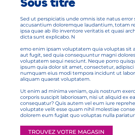
Sous titre
Sed ut perspiciatis unde omnis iste natus error 
accusantium doloremque laudantium, totam re
ipsa quae ab illo inventore veritatis et quasi arc
dicta sunt explicabo. N
emo enim ipsam voluptatem quia voluptas sit as
aut fugit, sed quia consequuntur magni dolores 
voluptatem sequi nesciunt. Neque porro quisqu
ipsum quia dolor sit amet, consectetur, adipisci 
numquam eius modi tempora incidunt ut labor
aliquam quaerat voluptatem. 
Ut enim ad minima veniam, quis nostrum exerc
corporis suscipit laboriosam, nisi ut aliquid ex 
consequatur? Quis autem vel eum iure reprehend
voluptate velit esse quam nihil molestiae conseq
dolorem eum fugiat quo voluptas nulla pariatur
TROUVEZ VOTRE MAGASIN