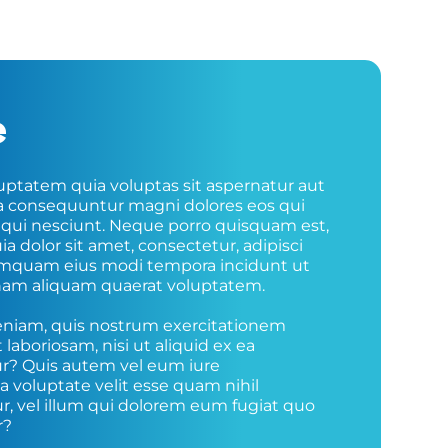
e
tatem quia voluptas sit aspernatur aut 
uia consequuntur magni dolores eos qui 
qui nesciunt. Neque porro quisquam est, 
 dolor sit amet, consectetur, adipisci 
umquam eius modi tempora incidunt ut 
nam aliquam quaerat voluptatem. 
niam, quis nostrum exercitationem 
 laboriosam, nisi ut aliquid ex ea 
 Quis autem vel eum iure 
a voluptate velit esse quam nihil 
, vel illum qui dolorem eum fugiat quo 
r?