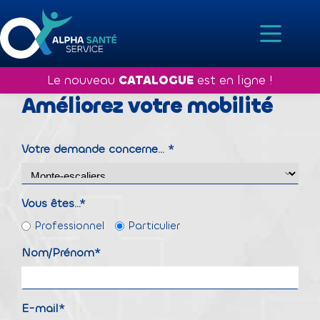
Passer
au
contenu
Le nouveau
 CATALOGUE
 est en ligne !
Améliorez votre mobilité
Votre demande concerne... *
Vous êtes...*
Professionnel
Particulier
Nom/Prénom*
E-mail*