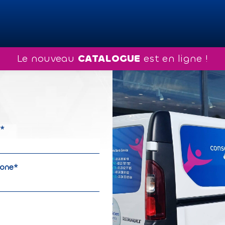
s
Le nouveau
 CATALOGUE
 est en ligne !
l*
hone*