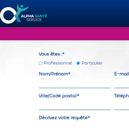
Passer
au
contenu
Contactez-nou
Vous êtes...*
Professionnel
Particulier
Nom/Prénom*
E-mai
Ville/Code postal*
Télép
Décrivez votre requête*