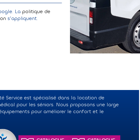
oogle. La
politique de
tion
s’appliquent.
é Service est spécialisé dans la location de
édical pour les séniors. Nous proposons une large
uipements pour améliorer le confort et le