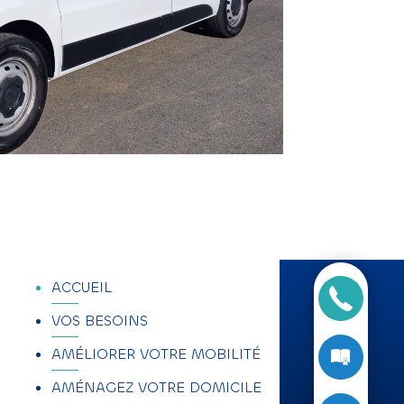
X
ACCUEIL
VOS BESOINS
X
AMÉLIORER VOTRE MOBILITÉ
AMÉNAGEZ VOTRE DOMICILE
X